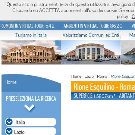
Questo sito o gli strumenti terzi da questo utilizzati si avvalgono di
Italiavirtualtour.it
Cliccando su ACCETTA acconsenti all’uso dei cookie. Se vuoi sa
policy.
C
542
8620
COMUNI IN VIRTUAL TOUR:
AMBIENTI IN VIRTUAL TOUR:
V
Turismo in Italia
Valorizziamo Comuni ed Enti
Ma
Home
Lazio
Roma
Rione Esquili
Home
Rione Esquilino - Roma
SUPERFICIE
ABITANT
1.5807km²
PRESELEZIONA LA RICERCA
Italia