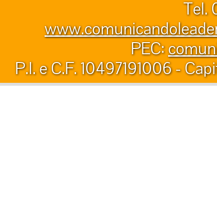
Tel.
www.comunicandoleader.
PEC:
comuni
P.I. e C.F. 10497191006 - Capi