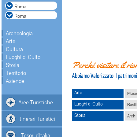
Archeologia
Arte
Cultura
Luoghi di Culto
Perché visitare il ri
Storia
Territorio
Abbiamo Valorizzato il patrimo
Aziende
Arte
Musei 
Aree Turistiche
Luoghi di Culto
Basil
Storia
Archi 
Itinerari Turistici
I Tesori d'Italia