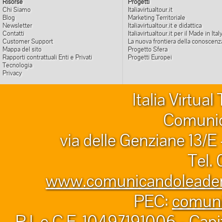
Risorse
Progetti
Chi Siamo
Italiavirtualtour.it
Blog
Marketing Territoriale
Newsletter
Italiavirtualtour.it e didattica
Contatti
Italiavirtualtour.it per il Made in Ital
Customer Support
La nuova frontiera della conoscenz
Mappa del sito
Progetto Sfera
Rapporti contrattuali Enti e Privati
Progetti Europei
Tecnologia
Privacy
Italia Virtua
Comunic
via delle Genziane 13/E
Tel.
www.comunicandoleader.
PEC:
comuni
P.I. e C.F. 10497191006 - Capi