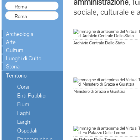
amministrazione
, f
sociale, culturale e 
Archeologia
Arte
Archivio Centrale Dello Stato
Cultura
Luoghi di Culto
Storia
Territorio
Corsi
Ministero di Grazia e Giustizia
Enti Pubblici
Fiumi
Laghi
Larghi
Ospedali
Panoramiche e
Ex Palazzo Delle Terme