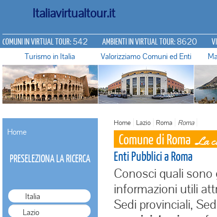
Italiavirtualtour.it
542
8620
COMUNI IN VIRTUAL TOUR:
AMBIENTI IN VIRTUAL TOUR:
V
Turismo in Italia
Valorizziamo Comuni ed Enti
Ma
Home
Lazio
Roma
Roma
Home
Comune di Roma
La ci
Enti Pubblici a Roma
PRESELEZIONA LA RICERCA
Conosci quali sono 
informazioni utili at
Italia
Sedi provinciali, Sed