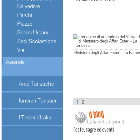
Belvedere
Parchi
Piazze
Scorci Urbani
Sedi Scolastiche
Vie
Ministero degli Affari Esteri - La Farne
Aziende
Aree Turistiche
Itinerari Turistici
1
2
I Tesori d'Italia
Feste, sagre ed eventi